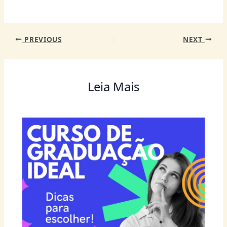
k
PREVIOUS
NEXT
Leia Mais