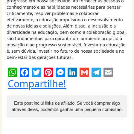
progresso em nossa sociedade. Ao fornecer às pessoas o
conhecimento e as habilidades necessárias para pensar
criticamente, resolver problemas e colaborar
efetivamente, a educação impulsiona o desenvolvimento
de novas ideias e soluções. Além disso, a inclusão e a
diversidade na educação, bem como a colaboração global,
são fundamentais para garantir um ambiente propício à
inovação e ao progresso sustentável. Investir na educação
é, sem dúvida, investir no futuro de nossa sociedade e no
bem-estar das gerações futuras.
W
F
T
Pi
M
Li
G
T
E
h
a
w
nt
e
n
m
el
m
Compartilhe!
at
c
itt
er
ss
k
ai
e
ai
s
e
er
e
e
e
l
g
l
Este post inclui links de afiliado. Se você comprar algo
A
b
st
n
dI
ra
através deles, podemos ganhar uma pequena comissão.
p
o
g
n
m
p
o
er