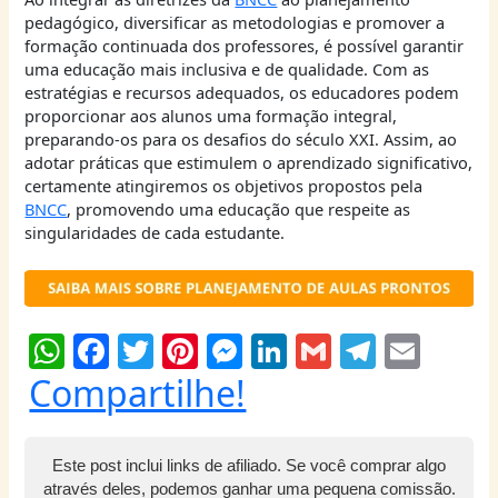
pedagógico, diversificar as metodologias e promover a
formação continuada dos professores, é possível garantir
uma educação mais inclusiva e de qualidade. Com as
estratégias e recursos adequados, os educadores podem
proporcionar aos alunos uma formação integral,
preparando-os para os desafios do século XXI. Assim, ao
adotar práticas que estimulem o aprendizado significativo,
certamente atingiremos os objetivos propostos pela
BNCC
, promovendo uma educação que respeite as
singularidades de cada estudante.
W
F
T
Pi
M
Li
G
T
E
h
a
w
nt
e
n
m
el
m
Compartilhe!
at
c
itt
er
ss
k
ai
e
ai
s
e
er
e
e
e
l
g
l
Este post inclui links de afiliado. Se você comprar algo
A
b
st
n
dI
ra
através deles, podemos ganhar uma pequena comissão.