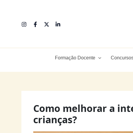
Ir
para
o
conteúdo
Formação Docente
Concursos
Como melhorar a int
crianças?