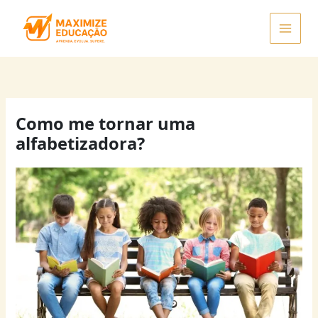
Ir
para
o
conteúdo
Como me tornar uma
alfabetizadora?