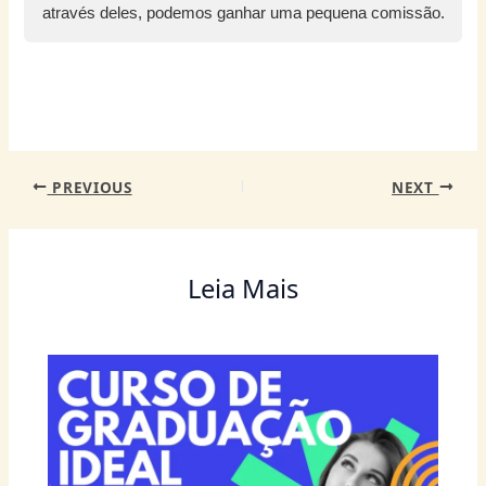
A
b
st
n
dI
ra
através deles, podemos ganhar uma pequena comissão.
p
o
g
n
m
p
o
er
k
PREVIOUS
NEXT
Leia Mais