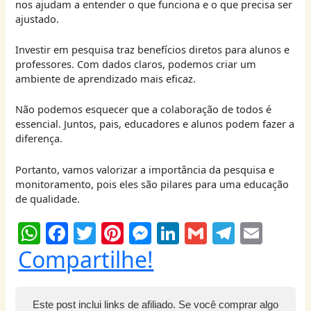
nos ajudam a entender o que funciona e o que precisa ser
ajustado.
Investir em pesquisa traz benefícios diretos para alunos e
professores. Com dados claros, podemos criar um
ambiente de aprendizado mais eficaz.
Não podemos esquecer que a colaboração de todos é
essencial. Juntos, pais, educadores e alunos podem fazer a
diferença.
Portanto, vamos valorizar a importância da pesquisa e
monitoramento, pois eles são pilares para uma educação
de qualidade.
W
F
T
Pi
M
Li
G
T
E
h
a
w
nt
e
n
m
el
m
Compartilhe!
at
c
itt
er
ss
k
ai
e
ai
s
e
er
e
e
e
l
g
l
Este post inclui links de afiliado. Se você comprar algo