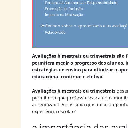
Fomento à Autonomia e Responsabilidade
Promoção da Inclusão
Impacto na Motivação
Refletindo sobre o aprendizado e as avaliaçõ
Relacionado
Avaliações bimestrais ou trimestrais são 
permitem medir o progresso dos alunos, i
estratégias de ensino para otimizar o a
educacional contínuo e efetivo.
Avaliações bimestrais ou trimestrais
desem
permitindo que professores e alunos monit
aprendizado. Você sabia que um acompan
experiência escolar?
a importância das ava