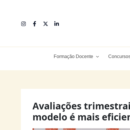
Ir
para
o
conteúdo
Formação Docente
Concursos
Avaliações trimestrai
modelo é mais eficien