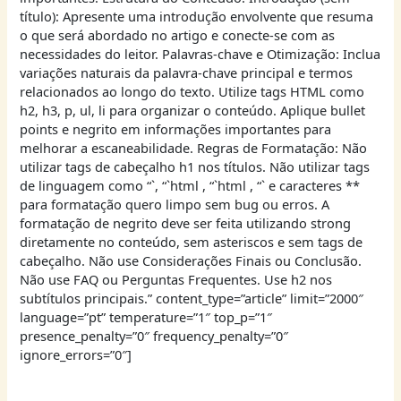
título): Apresente uma introdução envolvente que resuma
o que será abordado no artigo e conecte-se com as
necessidades do leitor. Palavras-chave e Otimização: Inclua
variações naturais da palavra-chave principal e termos
relacionados ao longo do texto. Utilize tags HTML como
h2, h3, p, ul, li para organizar o conteúdo. Aplique bullet
points e negrito em informações importantes para
melhorar a escaneabilidade. Regras de Formatação: Não
utilizar tags de cabeçalho h1 nos títulos. Não utilizar tags
de linguagem como “`, “`html , “`html , “` e caracteres **
para formatação quero limpo sem bug ou erros. A
formatação de negrito deve ser feita utilizando strong
diretamente no conteúdo, sem asteriscos e sem tags de
cabeçalho. Não use Considerações Finais ou Conclusão.
Não use FAQ ou Perguntas Frequentes. Use h2 nos
subtítulos principais.” content_type=”article” limit=”2000″
language=”pt” temperature=”1″ top_p=”1″
presence_penalty=”0″ frequency_penalty=”0″
ignore_errors=”0″]