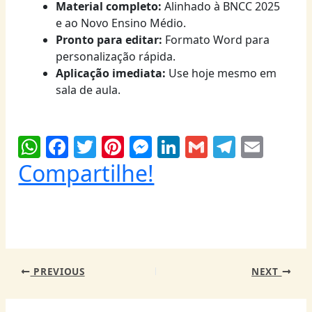
Material completo:
Alinhado à BNCC 2025
e ao Novo Ensino Médio.
Pronto para editar:
Formato Word para
personalização rápida.
Aplicação imediata:
Use hoje mesmo em
sala de aula.
W
F
T
Pi
M
Li
G
T
E
h
a
w
nt
e
n
m
el
m
Compartilhe!
at
c
itt
er
ss
k
ai
e
ai
s
e
er
e
e
e
l
g
l
A
b
st
n
dI
ra
p
o
g
n
m
PREVIOUS
NEXT
p
o
er
k