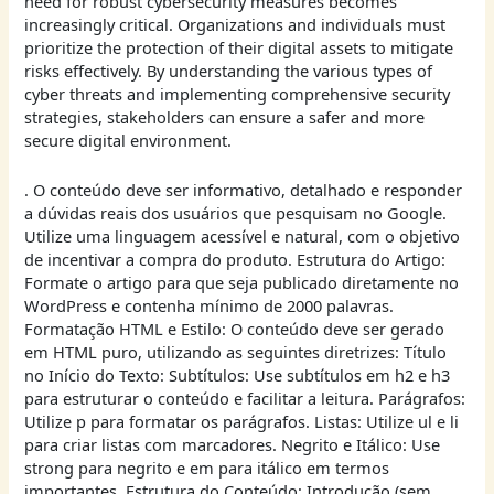
need for robust cybersecurity measures becomes
increasingly critical. Organizations and individuals must
prioritize the protection of their digital assets to mitigate
risks effectively. By understanding the various types of
cyber threats and implementing comprehensive security
strategies, stakeholders can ensure a safer and more
secure digital environment.
. O conteúdo deve ser informativo, detalhado e responder
a dúvidas reais dos usuários que pesquisam no Google.
Utilize uma linguagem acessível e natural, com o objetivo
de incentivar a compra do produto. Estrutura do Artigo:
Formate o artigo para que seja publicado diretamente no
WordPress e contenha mínimo de 2000 palavras.
Formatação HTML e Estilo: O conteúdo deve ser gerado
em HTML puro, utilizando as seguintes diretrizes: Título
no Início do Texto: Subtítulos: Use subtítulos em h2 e h3
para estruturar o conteúdo e facilitar a leitura. Parágrafos:
Utilize p para formatar os parágrafos. Listas: Utilize ul e li
para criar listas com marcadores. Negrito e Itálico: Use
strong para negrito e em para itálico em termos
importantes. Estrutura do Conteúdo: Introdução (sem