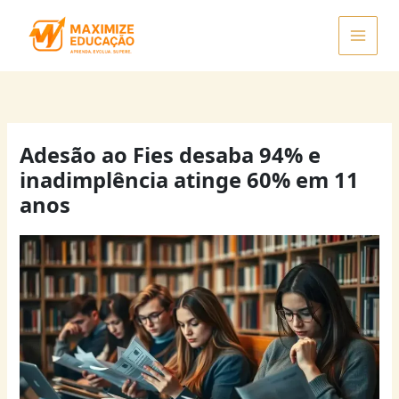
Ir
para
o
conteúdo
Adesão ao Fies desaba 94% e
inadimplência atinge 60% em 11
anos