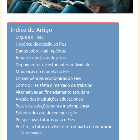
Índice do Artigo
O que é o Fies?
Histórico de adesão ao Fies
Dados sobre inadimplência
Impacto das taxas de juros
Depoimentos de estudantes endividados
Mudanças no modelo do Fies
Consequências econômicas do Fies
Como o Fies afeta o mercado de trabalho
Alternativas ao financiamento estudantil
A visão das instituições educacionais
Possíveis soluções para a inadimplência
Estudos de caso de renegociação
Perspectivas futuras para o Fies
Por fim, o futuro do Fies e seu impacto na educação
Relacionado